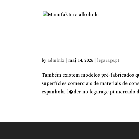
legarage pt
by
admlnlx
|
maj 14, 2026
|
legarage.pt
Também existem modelos pré-fabricados que
superfícies comerciais de materiais de c
espanhola, l�der no legarage.pt mercado d