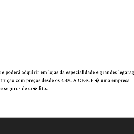
KIM JESTEŚMY
CO ROBIMY
NASI PARTNE
 poderá adquirir em lojas da especialidade e grandes legarag
onstrução com preços desde os 450€. A CESCE � uma empresa
e seguros de cr�dito...