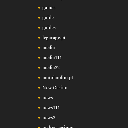
games
guide
guides
legarage.pt
media
media111
media22
motolandim.pt
New Casino
news
news111
news2
no kyc casinos