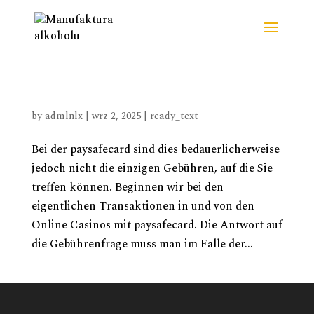
Paysafe Casino
by
admlnlx
|
wrz 2, 2025
|
ready_text
Bei der paysafecard sind dies bedauerlicherweise
jedoch nicht die einzigen Gebühren, auf die Sie
treffen können. Beginnen wir bei den
eigentlichen Transaktionen in und von den
Online Casinos mit paysafecard. Die Antwort auf
die Gebührenfrage muss man im Falle der...