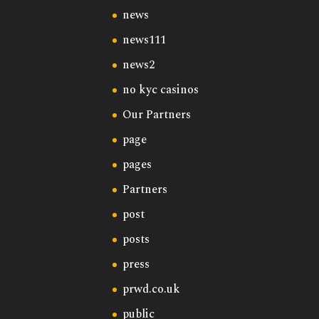
news
news111
news2
no kyc casinos
Our Partners
page
pages
Partners
post
posts
press
prwd.co.uk
public