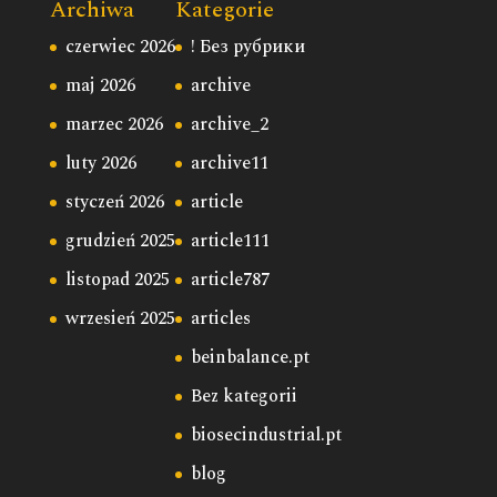
Archiwa
Kategorie
czerwiec 2026
! Без рубрики
maj 2026
archive
marzec 2026
archive_2
luty 2026
archive11
styczeń 2026
article
grudzień 2025
article111
listopad 2025
article787
wrzesień 2025
articles
beinbalance.pt
Bez kategorii
biosecindustrial.pt
blog