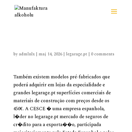
legarage pt
by
admlnlx
|
maj 14, 2026
|
legarage.pt
|
0 comments
Também existem modelos pré-fabricados que
poderá adquirir em lojas da especialidade e
grandes legarage.pt superfícies comerciais de
materiais de construção com preços desde os
450€. A CESCE � uma empresa espanhola,
l�der no
legarage.pt
mercado de seguros de
cr�dito para a exporta��o, participada