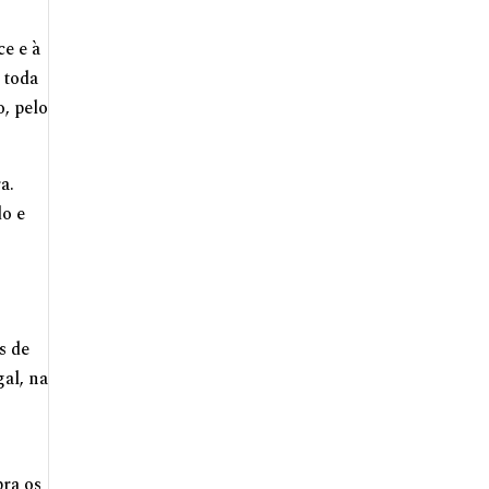
ce e à
 toda
o, pelo
a.
do e
s de
al, na
pra os