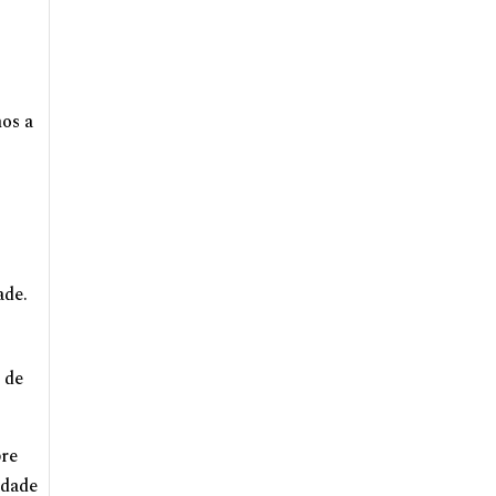
mos a
ade.
 de
pre
idade