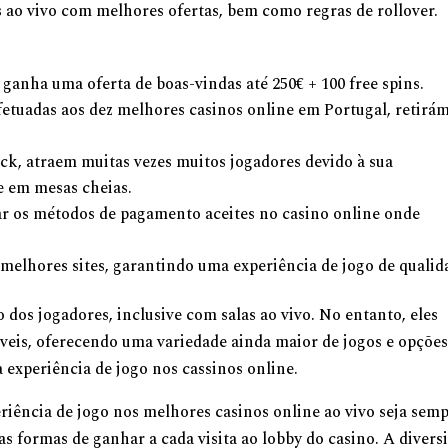
 ao vivo com melhores ofertas, bem como regras de rollover.
 Móveis
ganha uma oferta de boas-vindas até 250€ + 100 free spins.
fetuadas aos dez melhores casinos online em Portugal, retirá
ck, atraem muitas vezes muitos jogadores devido à sua
e em mesas cheias.
tar os métodos de pagamento aceites no casino online onde
melhores sites, garantindo uma experiência de jogo de qualid
o dos jogadores, inclusive com salas ao vivo. No entanto, eles
óveis, oferecendo uma variedade ainda maior de jogos e opções
a experiência de jogo nos cassinos online.
riência de jogo nos melhores casinos online ao vivo seja sem
 formas de ganhar a cada visita ao lobby do casino. A divers