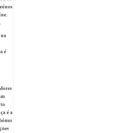
asinos
ine.
.
 na
ta é
adores
ram
cto
ça é a
 bónus
oções