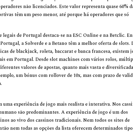
eradores não licenciados. Este valor representa quase 60% d
portivas têm um peso menor, até porque há operadores que só
 legais de Portugal destaca-se na ESC Online e na Betclic. En
Portugal, a Solverde e a Betano têm a melhor oferta de slots.
icas de blackjack, roleta, baccarat e banca francesa, existem 
gais em Portugal. Desde slot machines com vários rolos, múltip
erentes valores de apostas, quanto mais vasta e diversificada
 exemplo, um bónus com rollover de 10x, mas com prazo de vali
a.
am em Portugal?
 uma experiência de jogo mais realista e interativa. Nos cass
o humano são predominantes. A experiência de jogo é um dos
inos ao vivo dos cassinos tradicionais. Nem todos os sites de
ntão nem todas as opções da lista oferecem determinados tipo