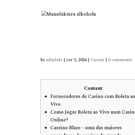
15 Melhores Casinos Online 
by
admlnlx
|
cze 5, 2026
|
Casino
|
0 comments
Content
Fornecedores de Casino com Roleta a
Vivo
Como Jogar Roleta ao Vivo num Casin
Online?
Cassino Blaze – uma das maiores