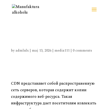
Что такое CDN и почему он
необходим
by
admlnlx
|
maj 13, 2026
|
media111
|
0 comments
Что такое CDN и почему он
необходим
CDN представляет собой распространенную
сеть серверов, которая содержит копии
содержимого веб-ресурса. Такая
инфраструктура дает посетителям извлекать