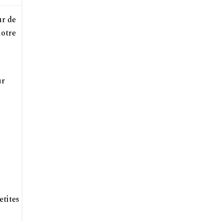
ur de
notre
ur
etites