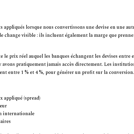
ns les Transactions Internationales
s appliqués lorsque nous convertissons une devise en une aut
 de change visible : ils incluent également la marge que prenne
 le prix réel auquel les banques échangent les devises entre e
n’y avons pratiquement jamais accès directement. Les instituti
nt entre 1 % et 4 %, pour générer un profit sur la conversion
ux appliqué (spread)
teur
on internationale
aires