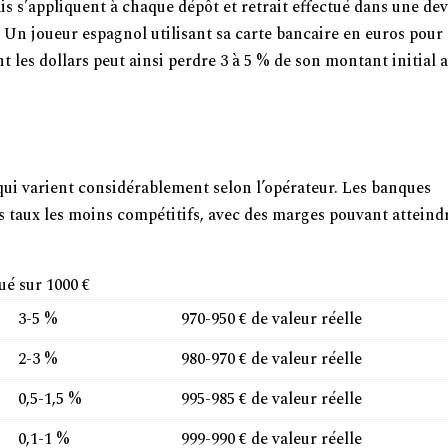
ais s’appliquent à chaque dépôt et retrait effectué dans une dev
. Un joueur espagnol utilisant sa carte bancaire en euros pour
les dollars peut ainsi perdre 3 à 5 % de son montant initial 
Paiements en Devises
qui varient considérablement selon l’opérateur. Les banques
s taux les moins compétitifs, avec des marges pouvant atteindr
é sur 1000 €
3-5 %
970-950 € de valeur réelle
2-3 %
980-970 € de valeur réelle
0,5-1,5 %
995-985 € de valeur réelle
0,1-1 %
999-990 € de valeur réelle