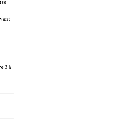
ise
avant
e 3 à