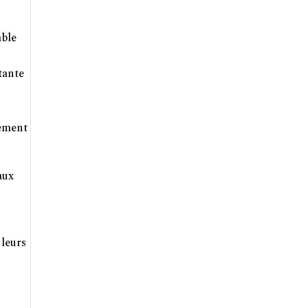
able
tante
tement
aux
 leurs