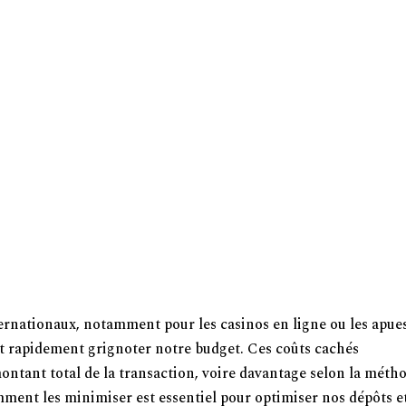
KIM JESTEŚMY
CO ROBIMY
NASI PARTNE
iements en Devises Étrangères : Guide
iements en Devises Étrangères : Guide
ernationaux, notamment pour les casinos en ligne ou les
apue
nt rapidement grignoter notre budget. Ces coûts cachés
ontant total de la transaction, voire davantage selon la méth
mment les minimiser est essentiel pour optimiser nos dépôts e