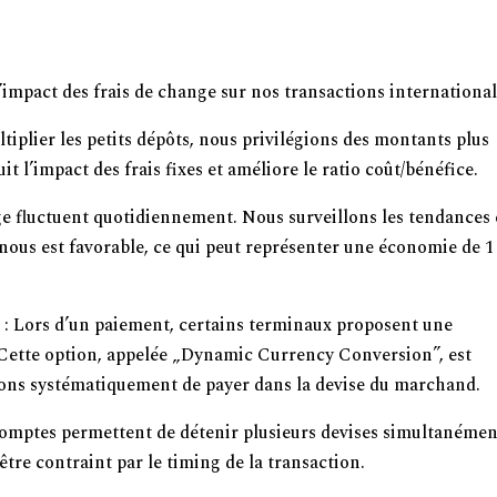
nge sur Vos Paiements
l’impact des frais de change sur nos transactions international
ltiplier les petits dépôts, nous privilégions des montants plus
 l’impact des frais fixes et améliore le ratio coût/bénéfice.
ge fluctuent quotidiennement. Nous surveillons les tendances 
nous est favorable, ce qui peut représenter une économie de 1
e
: Lors d’un paiement, certains terminaux proposent une
 Cette option, appelée „Dynamic Currency Conversion”, est
ons systématiquement de payer dans la devise du marchand.
comptes permettent de détenir plusieurs devises simultanémen
tre contraint par le timing de la transaction.