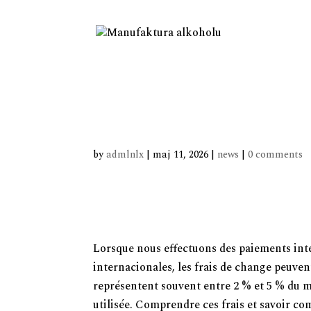
Frais de Change pour les Pa
Complet 2026
by
admlnlx
|
maj 11, 2026
|
news
|
0 comments
Frais de Change pour les Pa
Complet 2026
Lorsque nous effectuons des paiements int
internacionales
, les frais de change peuve
représentent souvent entre 2 % et 5 % du m
utilisée. Comprendre ces frais et savoir co