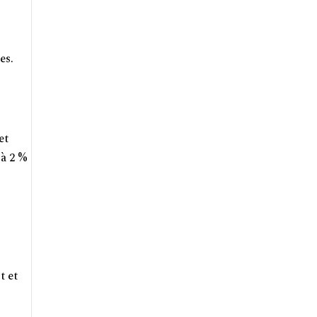
es.
et
 à 2 %
t et