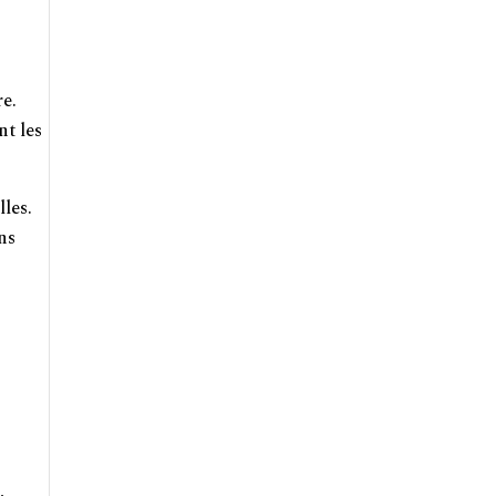
re.
nt les
lles.
ons
.