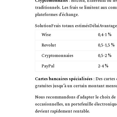
Cryptomonnaies
: Bitcoin, Ethereum ou le
traditionnels. Les frais se limitent aux com
plateformes d’échange.
SolutionFrais totaux estimésDélaiAvantage
Wise
0,4-1 %
Revolut
0,5-1,5 %
Cryptomonnaies
0,5-2 %
PayPal
2-4 %
Cartes bancaires spécialisées
: Des cartes
gratuites jusqu’à un certain montant mensue
Nous recommandons d’adapter le choix de la 
occasionnelles, un portefeuille électronique
devient rapidement rentable.