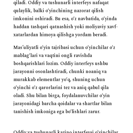
qiladi. Oddiy va tushunarli interfeys nafaqat
qulaylik, balki o‘yinchining nazorat qilish
imkonini oshiradi. Bu esa, o‘z navbatida, o‘yinda
haddan tashqari qatnashish yoki moliyaviy xavf-
xatarlardan himoya qilishga yordam beradi.
Mas’uliyatli o‘yin tajribasi uchun o‘yinchilar o‘z
mablag‘lari va vaqtini ongli ravishda
boshqarishlari lozim. Oddiy interfeys ushbu
jarayonni osonlashtiradi, chunki noaniq va
murakkab elementlar yo‘q, shuning uchun
o‘yinchi o‘z qarorlarini tez va aniq qabul qila
oladi. Shu bilan birga, foydalanuvchilar o‘yin
jarayonidagi barcha qoidalar va shartlar bilan
tanishish imkoniga ega bo‘lishlari zarur.
Natija va umumiy tavsiyalar
Oddiy va tushunarli kazino interfeysi o‘yinchilar