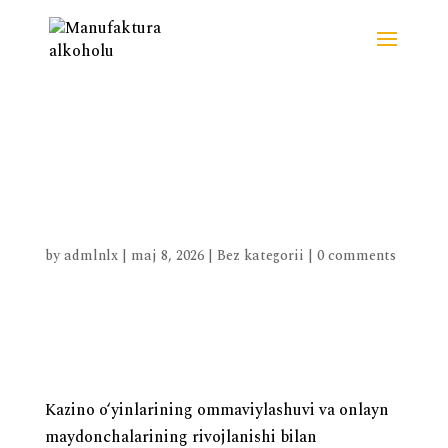
https://www.qnbfbtalesmatemati
kmuzesi.com/ saytida o‘yinchilar
uchun oddiy va tushunarli
kazino interfeysi tajribasi
by
admlnlx
|
maj 8, 2026
|
Bez kategorii
|
0 comments
https://www.qnbfbtalesmatematikmuzesi.co
m/ saytida o‘yinchilar uchun oddiy va
tushunarli kazino interfeysi tajribasi
Kazino o‘yinlarining ommaviylashuvi va onlayn
maydonchalarining rivojlanishi bilan