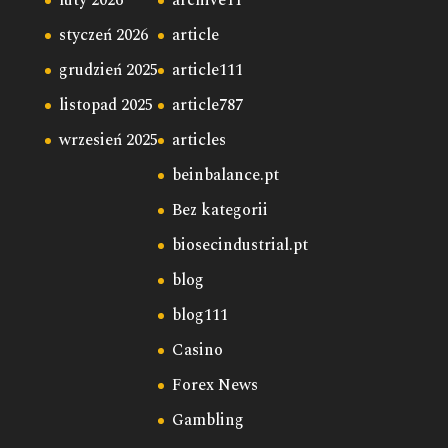
luty 2026
archive11
styczeń 2026
article
grudzień 2025
article111
listopad 2025
article787
wrzesień 2025
articles
beinbalance.pt
Bez kategorii
biosecindustrial.pt
blog
blog111
Casino
Forex News
Gambling