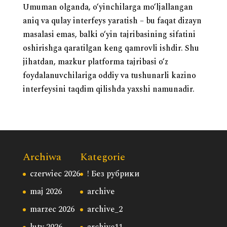
Umuman olganda, o‘yinchilarga mo‘ljallangan
aniq va qulay interfeys yaratish – bu faqat dizayn
masalasi emas, balki o‘yin tajribasining sifatini
oshirishga qaratilgan keng qamrovli ishdir. Shu
jihatdan, mazkur platforma tajribasi o‘z
foydalanuvchilariga oddiy va tushunarli kazino
interfeysini taqdim qilishda yaxshi namunadir.
Archiwa
Kategorie
czerwiec 2026
! Без рубрики
maj 2026
archive
marzec 2026
archive_2